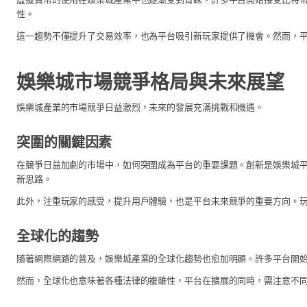
性。
這一趨勢不僅提升了交易效率，也為平台吸引新玩家提供了機會。然而，
娛樂城市場競爭格局與未來展望
娛樂城產業的市場競爭日益激烈，未來的發展充滿挑戰和機遇。
突圍的關鍵因素
在競爭日益加劇的市場中，如何突圍成為平台的重要課題。創新是娛樂城
新思路。
此外，注重玩家的感受，提升用戶體驗，也是平台未來競爭的重要方向。
全球化的趨勢
隨著網際網路的普及，娛樂城產業的全球化趨勢也愈加明顯。許多平台開
然而，全球化也意味著各種法律的複雜性，平台在擴展的同時，需注意不