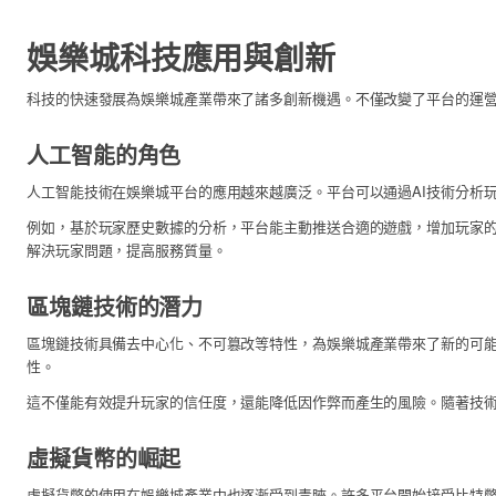
娛樂城科技應用與創新
科技的快速發展為娛樂城產業帶來了諸多創新機遇。不僅改變了平台的運
人工智能的角色
人工智能技術在娛樂城平台的應用越來越廣泛。平台可以通過AI技術分析
例如，基於玩家歷史數據的分析，平台能主動推送合適的遊戲，增加玩家的
解決玩家問題，提高服務質量。
區塊鏈技術的潛力
區塊鏈技術具備去中心化、不可篡改等特性，為娛樂城產業帶來了新的可
性。
這不僅能有效提升玩家的信任度，還能降低因作弊而產生的風險。隨著技
虛擬貨幣的崛起
虛擬貨幣的使用在娛樂城產業中也逐漸受到青睞。許多平台開始接受比特