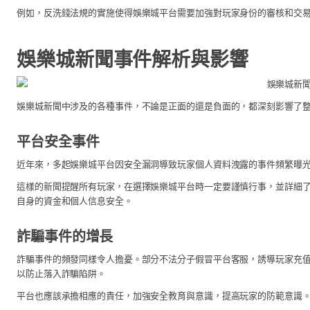
例如，反洗錢法規的實施使得娛樂城平台需要加強對玩家身份的審核和交
娛樂城新聞事件解析與影響
娛樂城新聞中涉及的各種事件，不論是正面的還是負面的，都深刻影響了
平台安全事件
近年來，多起娛樂城平台因安全漏洞導致玩家個人資料洩露的事件頻繁曝
這樣的新聞提醒所有玩家，在選擇娛樂城平台時一定要謹慎行事，並詳細
自身的資金和個人信息安全。
詐騙事件的增長
詐騙事件的頻發同樣令人擔憂。部分不法分子假冒平台客服，誘導玩家充
以防止落入詐騙陷阱。
平台也應該承擔相應的責任，加強安全教育與意識，提高玩家的防範意識