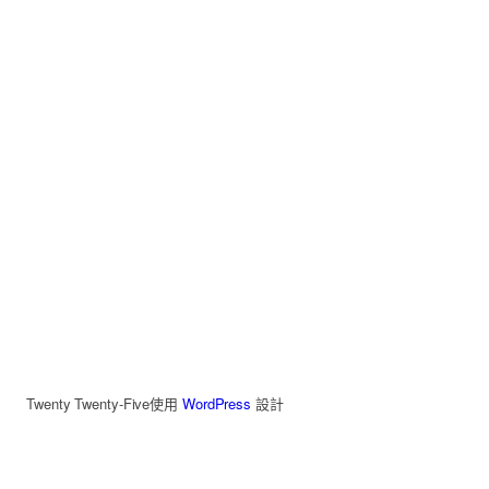
Twenty Twenty-Five
使用
WordPress
設計