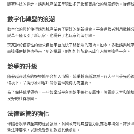
隨著科技的進步，娛樂城產業正呈現出多元化和智能化的發展趨勢。從傳
數字化轉型的浪潮
數字化的興起使得娛樂城產業有了更好的創新機會。平台運營者利用數據
變革不僅吸引了新玩家，也提升了老玩家的留存率。
玩家對於便捷性的需求促使平台加快了移動端的落地。如今，多數娛樂城
而這種便捷性也帶來了新的挑戰，例如如何防範未成年人接觸這些平台。
競爭的升級
隨著越來越多的娛樂城平台加入市場，競爭越來越激烈。各大平台爭先恐
環境下，品牌形象和客戶關係管理變得尤為重要。
為了保持競爭優勢，一些娛樂城平台開始重視社交屬性，設置聊天室和論
良好的社群氛圍。
法律監管的強化
伴隨著娛樂城產業的蓬勃發展，各國政府對其監管力度亦逐年增強。許多
些法律要求，以避免受到罰款或其他處罰。