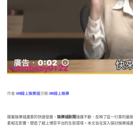
作者:
i88線上娛樂城
分類:
i88線上娛樂
隨著娛樂城產業的快速發展，
娛樂城新聞
接連不斷，反映了這一行業的最
素相互影響，塑造了線上博弈平台的生態環境。本文旨在深入探討娛樂城