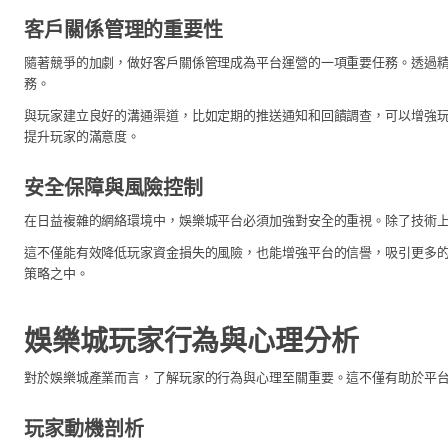
客戶關係管理的重要性
隨著競爭的加劇，做好客戶關係管理成為平台運營的一項重要任務。透過
務。
與玩家建立良好的溝通渠道，比如定期的推送通知和回饋調查，可以增強玩
提升玩家的滿意度。
安全保障與風險控制
在日益複雜的網絡環境中，娛樂城平台必須加強對安全的重視。除了技術
這不僅能有效降低玩家資金損失的風險，也能增強平台的信譽，吸引更多
策略之中。
娛樂城玩家行為與心理分析
對於娛樂城產業而言，了解玩家的行為與心理至關重要。這不僅有助於平
玩家動機剖析