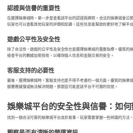
認證與信譽的重要性
在選擇娛樂城時，第一步是查看該平台的認證與牌照。合法的娛樂城會公
玩家也可以查看其他玩家的評價和反饋，這些信息能幫助你更好地了解平
遊戲公平性及安全性
除了合法性，遊戲的公平性及安全性也是選擇娛樂城的重要指標。優質的
檢查平台的數據加密技術，以確保個人信息和金融交易的安全。
客服支持的必要性
最後，選擇娛樂城時，客服支持也是不得不考慮的一個方面。優質的娛樂
服響應緩慢或無法解決問題，那麼這可能是該平台不可靠的信號。
娛樂城平台的安全性與信譽：如何
找到一個合法可靠的娛樂城平台並非易事，玩家需要掌握一些辨識的方法
觀察是否有清晰的營運資訊