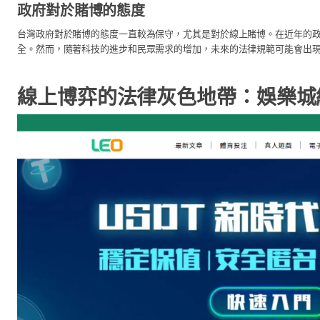
政府對於賭博的態度
台灣政府對於賭博的態度一直較為保守，尤其是對於線上賭博。在近年的
全。然而，隨著科技的進步和民眾需求的增加，未來的法律規範可能會出
線上博弈的法律灰色地帶：娛樂城