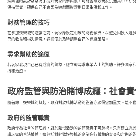
娛樂城的設計常常為了提升玩家的參與感，可能會導致玩家沉迷其中。研
保持警覺，確保自己不會因為遊戲而影響到日常生活和工作。
財務管理的技巧
在參加娛樂城的遊戲之前，玩家應設定明確的財務預算，以避免因投入過
己的收益和損失情況，這樣便於及時調整自己的遊戲策略。
尋求幫助的途徑
若玩家發現自己已有成癮的跡象，應立即尋求專業人士的幫助。許多國家
持和治療。
政府監管與防治賭博成癮：社會責
隨著線上娛樂城的興起，政府對於賭博活動的監管亦顯得愈加重要。這不
政府的監管職責
政府作為社會的管理者，對於賭博活動的監管職責不可忽視。只有建立完
護玩家的合法權益。這包括對經營娛樂城的企業進行嚴格的審查和定期的