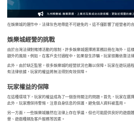
在娛樂城的運作中，法律灰色地帶是不可避免的。這不僅影響了經營者的
娛樂城經營的挑戰
由於台灣法律對賭博活動的限制，許多娛樂城選擇將業務註冊在海外，這
額外的風險。例如，在客戶支付過程中，如果發生詐騙，玩家很難依靠法
此外，由於缺乏監管，很多娛樂城的經營狀況也難以保障。玩家在遊玩過
有法律依據，玩家的權益將無法得到有效保障。
玩家權益的保障
在這種環境下，玩家的權益成為了一個亟待關注的問題。首先，玩家在選
此外，玩家應保持警惕，注意自身信息的保護，避免個人資料被濫用。
另一方面，一些娛樂城雖然在法律上存在爭議，但也可能提供良好的遊戲
譽、遊戲種類及客戶服務等因素。