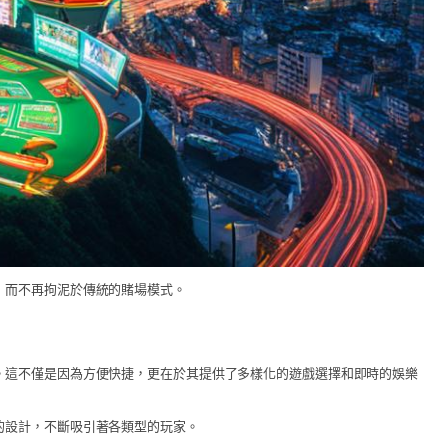
，而不再拘泥於傳統的賭場模式。
。這不僅是因為方便快捷，更在於其提供了多樣化的遊戲選擇和即時的娛樂
的設計，不斷吸引著各類型的玩家。