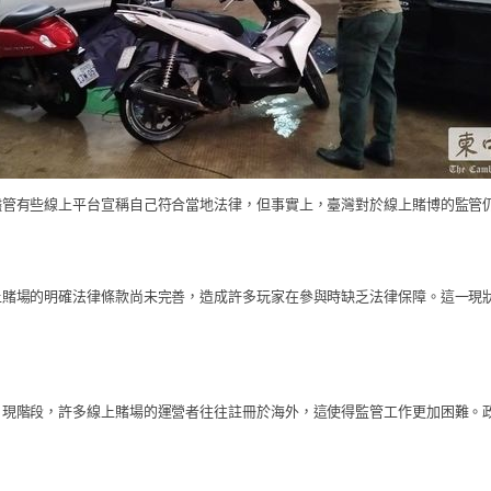
儘管有些線上平台宣稱自己符合當地法律，但事實上，臺灣對於線上賭博的監管
上賭場的明確法律條款尚未完善，造成許多玩家在參與時缺乏法律保障。這一現
。現階段，許多線上賭場的運營者往往註冊於海外，這使得監管工作更加困難。