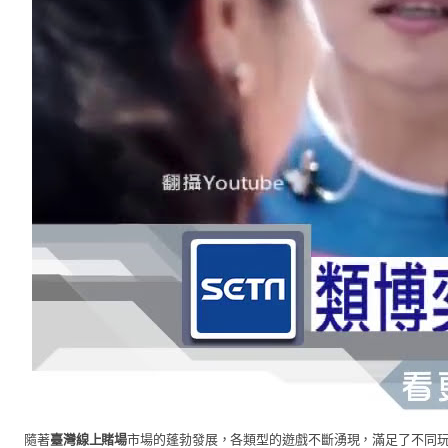
隨著
臺灣線上賭場
市場的蓬勃發展，各類型的遊戲不斷湧現，滿足了不同