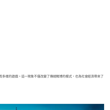
而多樣的遊戲。這一現象不僅改變了傳統賭博的模式，也為社會經濟帶來了