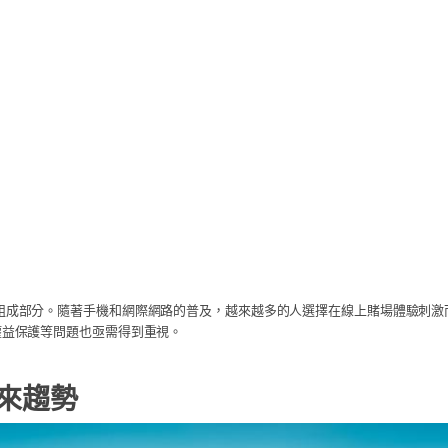
組成部分。隨著手機和網際網路的普及，越來越多的人選擇在線上賭場體驗刺激
權益保護等問題也亟需得到重視。
來趨勢