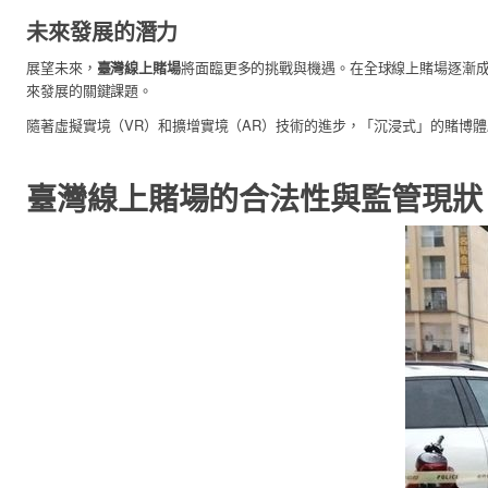
未來發展的潛力
展望未來，
臺灣線上賭場
將面臨更多的挑戰與機遇。在全球線上賭場逐漸
來發展的關鍵課題。
隨著虛擬實境（VR）和擴增實境（AR）技術的進步，「沉浸式」的賭博
臺灣線上賭場的合法性與監管現狀