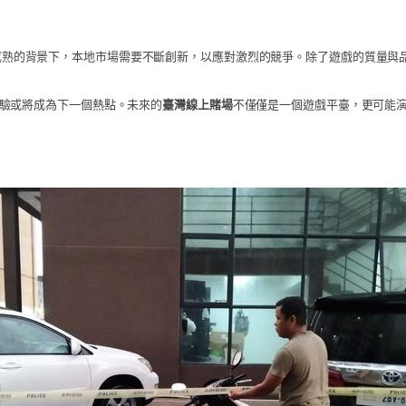
成熟的背景下，本地市場需要不斷創新，以應對激烈的競爭。除了遊戲的質量與
體驗或將成為下一個熱點。未來的
臺灣線上賭場
不僅僅是一個遊戲平臺，更可能