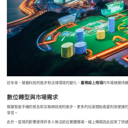
近年來，隨著科技的進步和法律環境的變化，
臺灣線上賭場
的市場規模持
數位轉型與市場需求
隨著智能手機的普及和互聯網技術的進步，更多的玩家開始喜愛利用便捷
享受。
此外，疫情的影響使得許多人無法前往實體賭場，線上賭場因此迎來了快